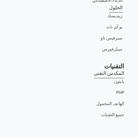
الذكاء الاصطناعي
الحلول
زينديسك
يو آي باث
سيرفيس ناو
سيلزفورس
التقنيات
المكدس التقني
بايثون
PHP
الهاتف المحمول
جميع التقنيات