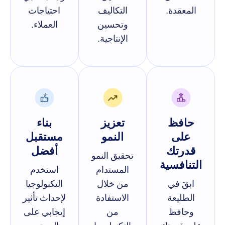
المعقدة.
التكاليف
احتياجات
وتحسين
العملاء.
الإنتاجية.
حافظ
تعزيز
بناء
على
النمو
مستقبل
قدرتك
أفضل
تحقيق النمو
التنافسية
المستدام
استخدم
ابقَ في
من خلال
التكنولوجيا
الطليعة
الاستفادة
لإحداث تأثير
وحافظ
من
إيجابي على